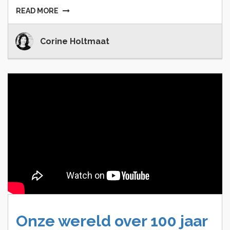
READ MORE
Corine Holtmaat
Onze
wereld
over
100
jaar