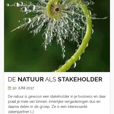
DE
NATUUR
ALS
STAKEHOLDER
30 JUNI 2017
De natuur is gewoon een stakeholder in je business en daar
praat je mee van binnen. Innerlijke vergaderingen dus en
daarna delen in de groep. Ze is een interessante
zakenpartner […]