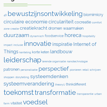
bewustzijnsontwikkeling
biomimicry
4D
circulaire economie
circulariteit
cocreatie
comfort
creatiekracht
dromen waarmaken
zone
creatie
duurzaam
horeca
foodservice
dynamisch
hospitality
innovatie
inspiratie
Internet of
impact
inclusie
Things
landbouw
korte keten
kanteling
leiderschap
lerende organisatie
nanotechnologie
perspectief
patronen
personalisatie
pionieren
retail
schrijven
systeemdenken
shoppen
storytelling
systeemverandering
thinkdifferent
theoryU
toekomst
transformatie
transparantie
urban
voedsel
vitaliteit
farm