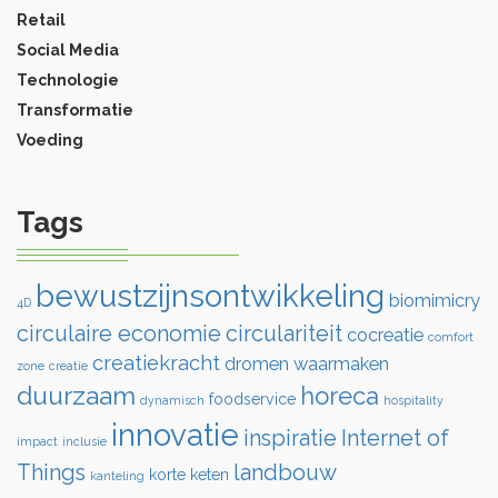
Retail
Social Media
Technologie
Transformatie
Voeding
Tags
bewustzijnsontwikkeling
biomimicry
4D
circulaire economie
circulariteit
cocreatie
comfort
creatiekracht
dromen waarmaken
zone
creatie
duurzaam
horeca
foodservice
dynamisch
hospitality
innovatie
inspiratie
Internet of
impact
inclusie
Things
landbouw
korte keten
kanteling