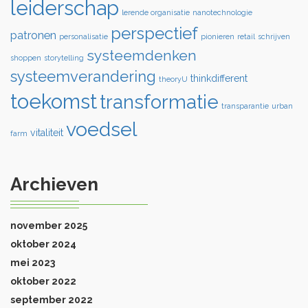
leiderschap
lerende organisatie
nanotechnologie
perspectief
patronen
personalisatie
pionieren
retail
schrijven
systeemdenken
shoppen
storytelling
systeemverandering
thinkdifferent
theoryU
toekomst
transformatie
transparantie
urban
voedsel
vitaliteit
farm
Archieven
november 2025
oktober 2024
mei 2023
oktober 2022
september 2022