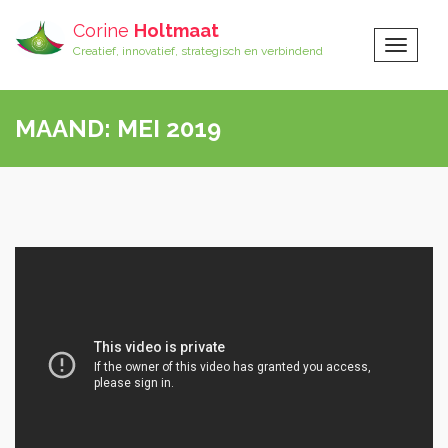
Corine
Holtmaat
Toggle
Creatief, innovatief, strategisch en verbindend
Navigat
MAAND:
MEI 2019