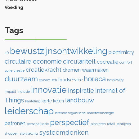
Voeding
Tags
bewustzijnsontwikkeling
biomimicry
4D
circulaire economie
circulariteit
cocreatie
comfort
creatiekracht
dromen waarmaken
zone
creatie
duurzaam
horeca
foodservice
dynamisch
hospitality
innovatie
inspiratie
Internet of
impact
inclusie
Things
landbouw
korte keten
kanteling
leiderschap
lerende organisatie
nanotechnologie
perspectief
patronen
personalisatie
pionieren
retail
schrijven
systeemdenken
shoppen
storytelling