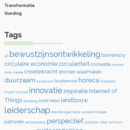
Transformatie
Voeding
Tags
bewustzijnsontwikkeling
biomimicry
4D
circulaire economie
circulariteit
cocreatie
comfort
creatiekracht
dromen waarmaken
zone
creatie
duurzaam
horeca
foodservice
dynamisch
hospitality
innovatie
inspiratie
Internet of
impact
inclusie
Things
landbouw
korte keten
kanteling
leiderschap
lerende organisatie
nanotechnologie
perspectief
patronen
personalisatie
pionieren
retail
schrijven