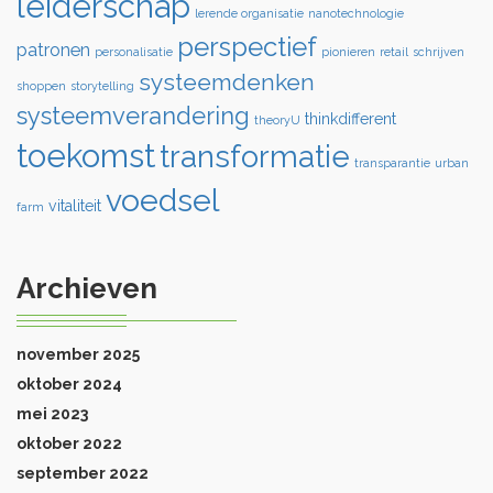
leiderschap
lerende organisatie
nanotechnologie
perspectief
patronen
personalisatie
pionieren
retail
schrijven
systeemdenken
shoppen
storytelling
systeemverandering
thinkdifferent
theoryU
toekomst
transformatie
transparantie
urban
voedsel
vitaliteit
farm
Archieven
november 2025
oktober 2024
mei 2023
oktober 2022
september 2022