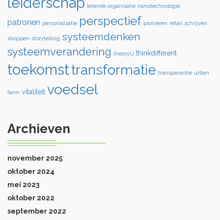
leiderschap
lerende organisatie
nanotechnologie
perspectief
patronen
personalisatie
pionieren
retail
schrijven
systeemdenken
shoppen
storytelling
systeemverandering
thinkdifferent
theoryU
toekomst
transformatie
transparantie
urban
voedsel
vitaliteit
farm
Archieven
november 2025
oktober 2024
mei 2023
oktober 2022
september 2022