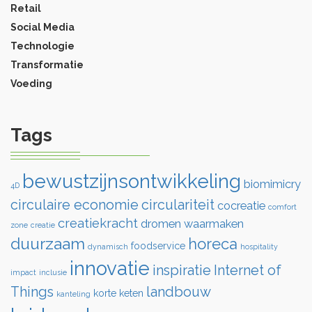
Retail
Social Media
Technologie
Transformatie
Voeding
Tags
bewustzijnsontwikkeling
biomimicry
4D
circulaire economie
circulariteit
cocreatie
comfort
creatiekracht
dromen waarmaken
zone
creatie
duurzaam
horeca
foodservice
dynamisch
hospitality
innovatie
inspiratie
Internet of
impact
inclusie
Things
landbouw
korte keten
kanteling