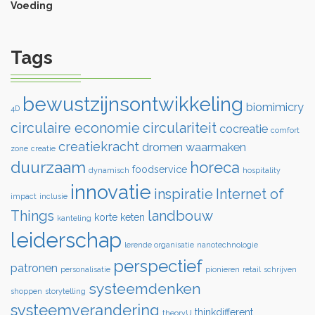
Voeding
Tags
bewustzijnsontwikkeling
biomimicry
4D
circulaire economie
circulariteit
cocreatie
comfort
creatiekracht
dromen waarmaken
zone
creatie
duurzaam
horeca
foodservice
dynamisch
hospitality
innovatie
inspiratie
Internet of
impact
inclusie
Things
landbouw
korte keten
kanteling
leiderschap
lerende organisatie
nanotechnologie
perspectief
patronen
personalisatie
pionieren
retail
schrijven
systeemdenken
shoppen
storytelling
systeemverandering
thinkdifferent
theoryU