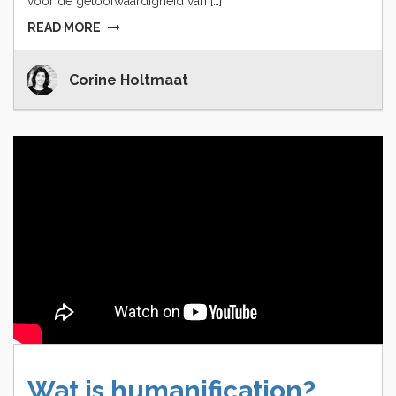
voor de geloofwaardigheid van […]
READ MORE
Corine Holtmaat
Wat
is
humanification?