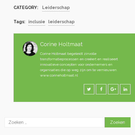
CATEGORY:
Leiderschap
Tags:
inclusie
leiderschap
Corine Holtmaat
Corine Holtmaat begeleidt zinvolle
transformatieprocessen en creëert en realiseert
innovatieve concepten voor ondernemers en
organisaties die op weg zijn om te vernieuwen.
www.corineholtmaat.nl
Zoeken
naar: