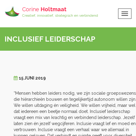
Corine
Holtmaat
Togg
Creatief, innovatief, strategisch en verbindend
Navig
INCLUSIEF LEIDERSCHAP
15 JUNI 2019
“Mensen hebben leiders nodig, we zijn sociale groepswezens
die hiërarchieën bouwen en tegelijkertijd autonoom willen zijn
We willen uitdaging én veiligheid. We willen vrijheid, maar wel
dat iedereen een beetje normaal doet. Inclusief leiderschap
vraagt een mix van krachtig en verbindend leiderschap. Jezelf
laten zien én jezelf wegcijferen. Inclusie vraagt lef en moed en
vertrouwen. Inclusie vraagt een verhaal waar we allemaal in
kunnen geloven. Dat verbindt en ruimte geeft voor diversiteit.